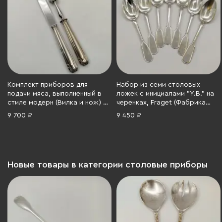
Комплект приборов для
Набор из семи столовых
подачи мяса, выполненный в
ложек с инициалами "Y.B." на
стиле модерн (Вилка и нож) в
черенках, Fraget (Фабрика
коробке, Regent Inox, металл,
серебряных и плакированных
9 700 ₽
9 450 ₽
серебрение, Франция, 1930-
изделий Иосифа Фраже),
1950 гг.
металл, серебрение, Царство
Польское, 1870-1900 гг.
Новые товары в категории столовые приборы