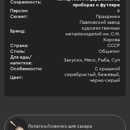
Сохранность:
приборах и футляре
Персон:
6
Сюжет:
Праздники
Павловский завод
художественных
Бренд:
металлоизделий им. С.М.
Кирова
Страна:
СССР
Стиль:
Общепит
Для еды/
Закуски, Мясо, Рыба, Суп
напитков:
Особенности:
С крышкой
серебристый, бежевый,
Цвет:
черно-серый
Лопатки/совочки для сахара