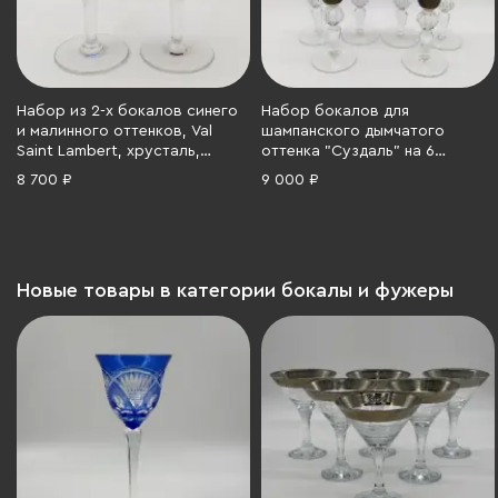
Набор из 2-х бокалов синего
Набор бокалов для
и малинного оттенков, Val
шампанского дымчатого
Saint Lambert, хрусталь,
оттенка "Суздаль" на 6
Бельгия, 1950-1970 гг.
персоны, автор В. С. Муратов,
8 700 ₽
9 000 ₽
Гусевской хрустальный завод
(Гусь-Хрустальный), цветное
стекло, гранение, СССР, 1960-
1990 гг.
Новые товары в категории бокалы и фужеры