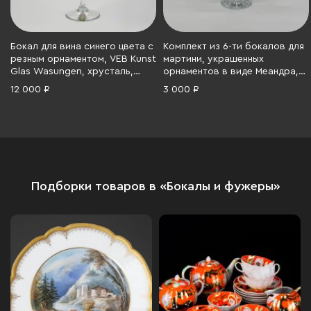
Бокал для вина синего цвета с
Комплект из 6-ти бокалов для
резным орнаментом, VEB Kunst
мартини, украшенных
Glas Wasungen, хрусталь,
орнаментов в виде Меандра,
резьба, Германия, 1970-1990 гг.
Стеклозавод «Неман», стекло,
12 000 ₽
3 000 ₽
гравировка, золочение,
Беларусь, 1991-2010 гг.
Подборки товаров в «Бокалы и фужеры»