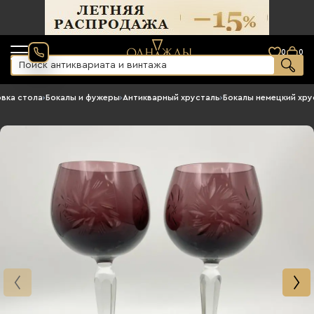
0
0
вка стола
›
Бокалы и фужеры
›
Антикварный хрусталь
›
Бокалы немецкий хру