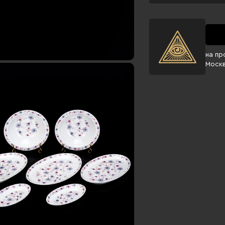
на пр
Моск