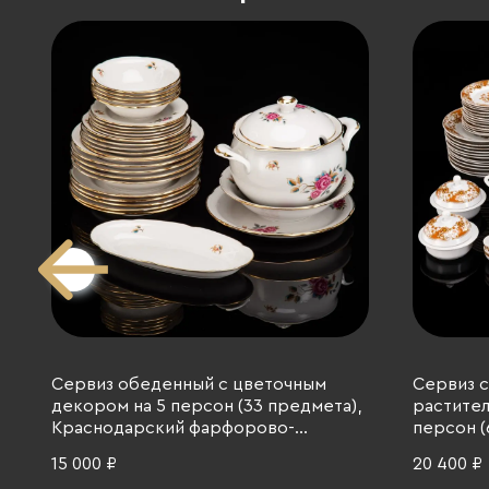
Сервиз обеденный с цветочным
Сервиз с
декором на 5 персон (33 предмета),
растител
Краснодарский фарфорово-
персон (
фаянсовый завод «Чайка», фарфор,
Zdekauer
15 000 ₽
20 400 ₽
деколь, золочение, СССР, 1970-1992
Чехослов