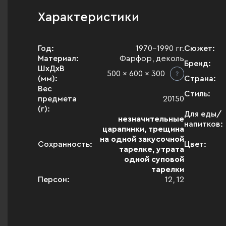
Характеристики
Год:
1970-1990 гг.
Сюжет:
Материал:
Фарфор, деколь
Бренд:
ШхДхВ
500 x 600 x 300
(мм):
Страна:
Вес
Стиль:
предмета
20150
(г):
Для еды/
незначительные
напитков:
царапинки, трещина
на одной закусочной
Сохранность:
Цвет:
тарелке, утрата
одной суповой
тарелки
Персон:
12, 12