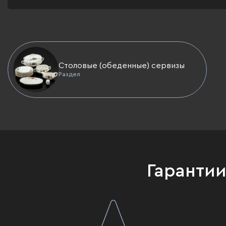
Столовые (обеденные) сервизы
Раздел
Гаранти