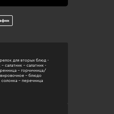
афии
тарелок для вторых блюд -
- салатник - салатник -
хренница - горчичница/
рвировочное - блюдо
 солонка - перечница