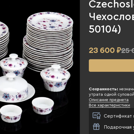
Czechosl
Чехослов
50104)
23 600
₽
25 
Сохранность:
незначи
утрата одной супово
Описание предмета
Все характеристики
Сертификат 
Подарочная 