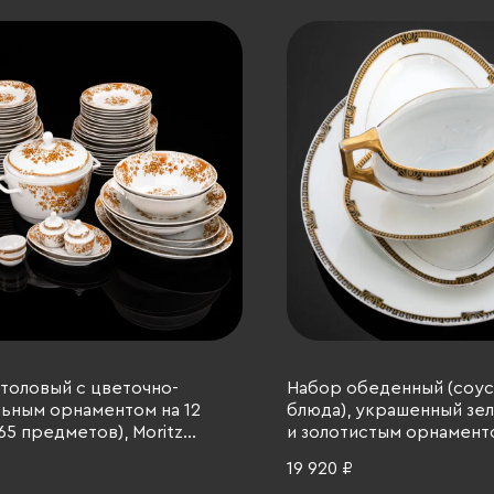
толовый с цветочно-
Набор обеденный (соус
ьным орнаментом на 12
блюда), украшенный зе
65 предметов), Moritz
и золотистым орнамент
 (MZ), фарфор, печать,
Фарфоровая фабрика Г
19 920 ₽
акия, 1960-1980 гг.
фарфор, золочение, Ро