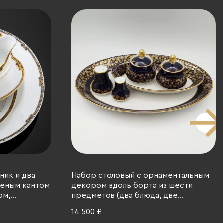
ник и два
Набор столовый с орнаментальным
леным кантом
декором вдоль борта из шести
ом,
предметов (два блюда, две
арднера,
горчичницы, солонка и перечница),
14 500 ₽
ссийская
Weimar Porzellan (Веймарский