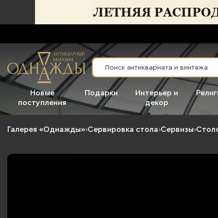
Новые
Подарки
Интерьер и
Религ
поступления
декор
Галерея «Однажды»
›
Сервировка стола
›
Сервизы
›
Столо