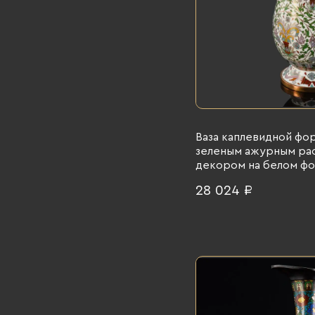
Ваза каплевидной фо
зеленым ажурным ра
декором на белом фон
перегородчатая эмаль 
28 024 ₽
1980 гг.