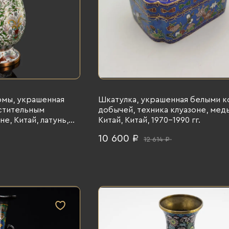
рмы, украшенная
Шкатулка, украшенная белыми к
стительным
добычей, техника клуазоне, медь
е, Китай, латунь,
Китай, Китай, 1970-1990 гг.
(клуазоне), 1950-
10 600 ₽
12 614 ₽