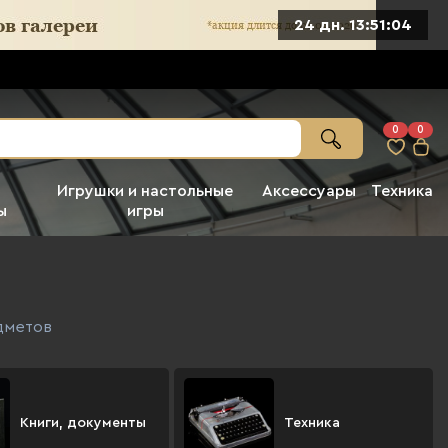
24 дн. 13:51:03
0
0
Игрушки и настольные
Аксессуары
Техника
ы
игры
дметов
Книги, документы
Техника