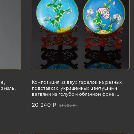
е,
Композиция из двух тарелок на резных
 эмаль,
подставках, украшенных цветущими
ветвями на голубом облачном фоне,
техника клуазоне, латунь, эмали, дерево,
20 240 ₽
21 505 ₽
резьба, Китай, Китай, 1960-1980 гг.