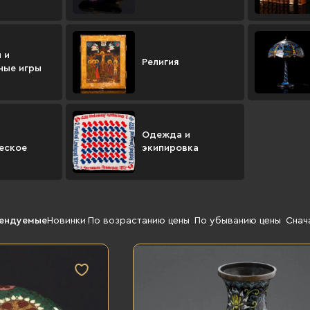
 и
Религия
ные игры
Одежда и
еское
экипировка
ендуемые
Новинки
По возрастанию цены
По убыванию цены
Снач