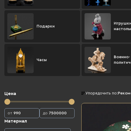
Игрушки
Подарки
настоль
Военно-
Часы
политич
Цена
Упорядочить по:
Реком
от
до
Материал