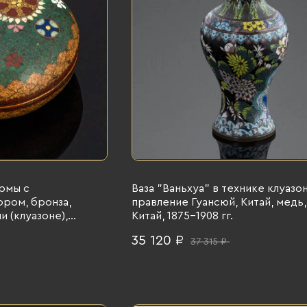
рмы с
Ваза "Ваньхуа" в технике клуазон
ром, бронза,
правление Гуансюй, Китай, медь,
 (клуазоне),
Китай, 1875-1908 гг.
, 1880-1910 гг.
35 120 ₽
37 315 ₽