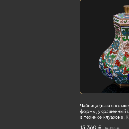
Чайница (ваза с крыш
формы, украшенный 
в технике клуазоне, К
перегородчатые эмали
13 360 ₽
14 195 ₽
гг.