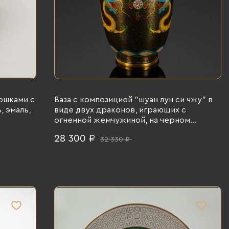
ошками с
Ваза с композицией "шуан лун си чжу" в
, эмаль,
виде двух драконов, играющих с
огненной жемчужиной, на черном
облачном фоне, Китай, латунь, клуазоне
28 300 ₽
32 330 ₽
(перегородчатая эмаль), 1960-1980 гг.