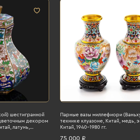
кой) шестигранной
Парные вазы миллефиори (Ваньху
цветочным декором
технике клуазоне, Китай, медь, э
итай, латунь,
Китай, 1940-1980 гг.
, Китай, 1950-1980
75 000 ₽