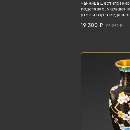
Чайница шестигранно
подставке, украшенн
уток и гор в медальон
клуазоне, дерево, 196
19 300 ₽
22 292 ₽