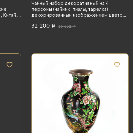
Чайный набор декоративный на 4
кие
персоны (чайник, пиалы, тарелка),
, Китай,
декорированный изображением цветов
и бабочки на синем облачном фоне,
32 200 ₽
36 652 ₽
латунь, техника клуазоне, эмали, 1960-1980
гг.