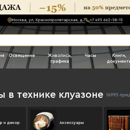
Москва, ул. Краснопролетарская, д.7
+7 495 662-58-15
ия
Освещение
Живопись,
Часы
Книги,
графика
документ
 в технике клуазоне
16995 пре
р и декор
Аксессуары