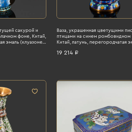
етущей сакурой и
Ваза, украшенная цветущими пи
лачном фоне, Китай,
птицами на синем ромбовидном 
я эмаль (клуазоне),
Китай, латунь, перегородчатая э
(клуазоне), 1960-1990 гг.
19 214 ₽