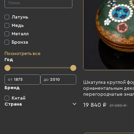
Латунь
Медь
Металл
Бронза
Посмотреть все
Год
от
до
Шкатулка круглой фо
Бренд
орнаментальным деко
перегородчатые эмали
Китай
период Мэйдзи, Япония
Страна
19 840 ₽
21 080 ₽