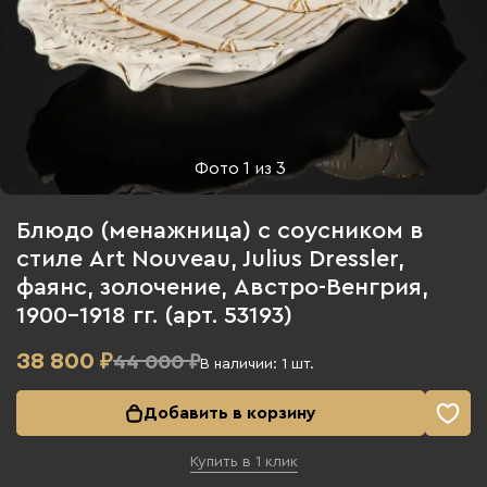
Фото
1
из
3
Блюдо (менажница) с соусником в
стиле Art Nouveau, Julius Dressler,
фаянс, золочение, Австро-Венгрия,
1900-1918 гг. (арт. 53193)
38 800
₽
44 000 ₽
В наличии:
1
шт.
Добавить в корзину
Купить в 1 клик