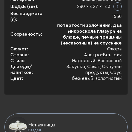
ШхДхВ (мм):
280 x 427 x 143
Вес предмета
1550
(г):
потертости золочения, два
микроскола глазури на
Сохранность:
блюде, печные трещины
(несквозные) на соуснике
Сюжет:
Флора
Страна:
Австро-Венгрия
Стиль:
Народный, Расписной
Для еды/
Закуски, Салат, Сыпучие
напитков:
продукты, Соус
Цвет:
бежевый, золотистый
Менажницы
Раздел