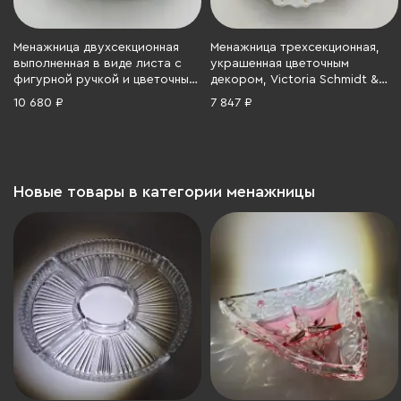
Менажница двухсекционная
Менажница трехсекционная,
выполненная в виде листа с
украшенная цветочным
фигурной ручкой и цветочным
декором, Victoria Schmidt &
декором, мануфактура
Co, фарфор, деколь,
10 680 ₽
7 847 ₽
Theodore Haviland Limoges,
золочение, Чехословакия,
Limoges, фарфор, деколь,
1918-1939 гг.
золочение, Франция, 1960-1980
гг.
Новые товары в категории менажницы