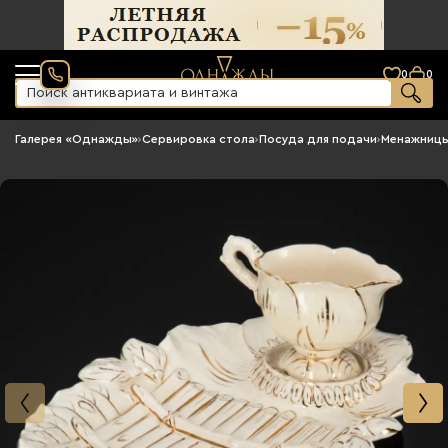
0
0
Галерея «Однажды»
›
Сервировка стола
›
Посуда для подачи
›
Менажниц