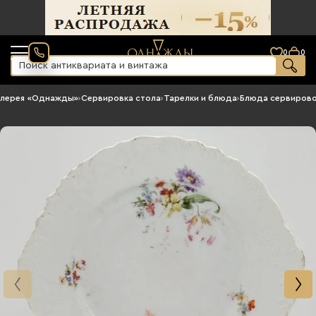
0
0
алерея «Однажды»
›
Сервировка стола
›
Тарелки и блюда
›
Блюда сервиров