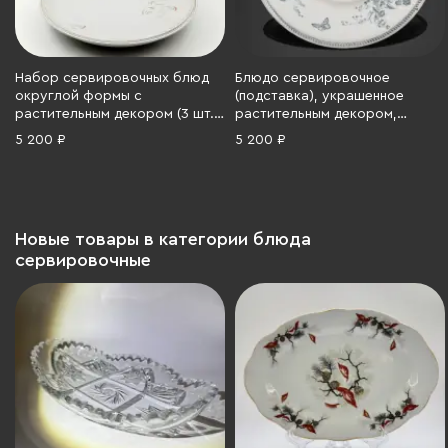
Набор сервировочных блюд
Блюдо сервировочное
округлой формы с
(подставка), украшенное
растительным декором (3 шт.),
растительным декором,
Weimar Porzellan (Веймарский
Фарфоровая фабрика
5 200 ₽
5 200 ₽
фарфор), фарфор, деколь,
Гарднера, фаянс, деколь,
золочение, Германия, 1970-
Российская империя, 1870-
1990 гг.
1890 гг.
Новые товары в категории блюда
сервировочные