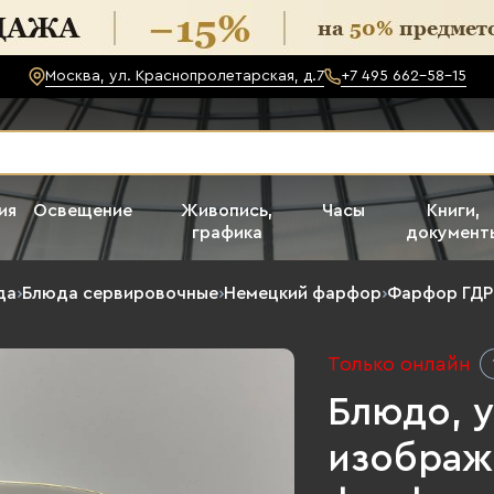
Москва, ул. Краснопролетарская, д.7
+7 495 662-58-15
ия
Освещение
Живопись,
Часы
Книги,
графика
документ
да
›
Блюда сервировочные
›
Немецкий фарфор
›
Фарфор ГДР
Только онлайн
Блюдо, 
изображе