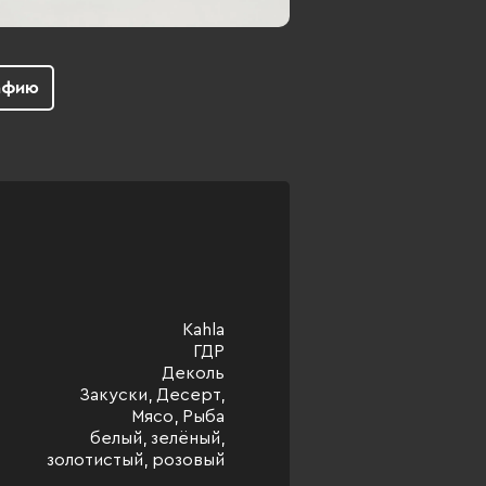
афию
Kahla
ГДР
Деколь
Закуски, Десерт,
Мясо, Рыба
белый, зелёный,
золотистый, розовый