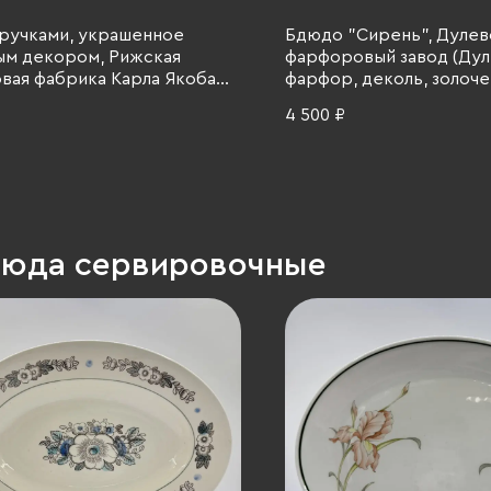
 ручками, украшенное
Бдюдо "Сирень", Дулев
ым декором, Рижская
фарфоровый завод (Дул
вая фабрика Карла Якоба
фарфор, деколь, золоче
.K. Jessen), фарфор, деколь,
1968 г.
4 500 ₽
, Латвия, 1936-1945 гг.
люда сервировочные