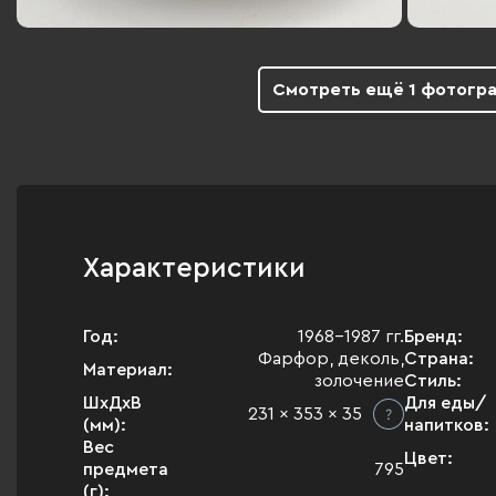
Смотреть ещё 1 фотогр
Характеристики
Год:
1968-1987 гг.
Бренд:
Фарфор, деколь,
Страна:
Материал:
золочение
Стиль:
ШхДхВ
Для еды/
231 x 353 x 35
(мм):
напитков:
Вес
Цвет:
предмета
795
(г):