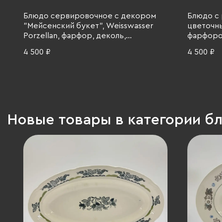
Блюдо сервировочное с декором
Блюдо с
"Мейсенский букет", Weisswasser
цветочн
Porzellan, фарфор, деколь,
фарфоро
золочение, ГДР, 1957-1990 гг.
Ессена (J
4 500 ₽
4 500 ₽
золочение
Новые товары в категории б