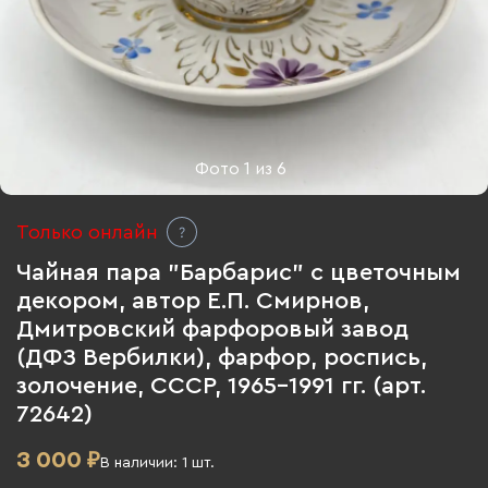
Фото
1
из
6
Только онлайн
Чайная пара "Барбарис" с цветочным
декором, автор Е.П. Смирнов,
Дмитровский фарфоровый завод
(ДФЗ Вербилки), фарфор, роспись,
золочение, СССР, 1965-1991 гг. (арт.
72642)
3 000
₽
В наличии:
1
шт.