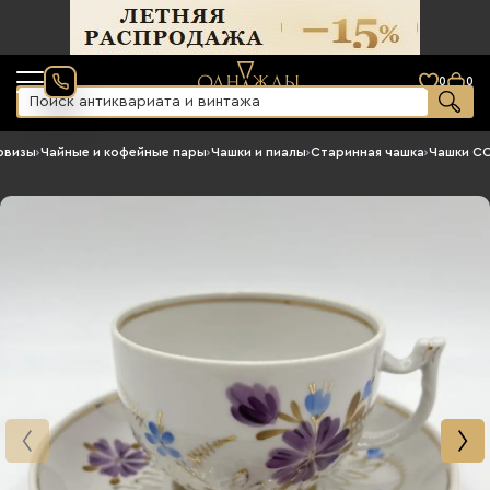
0
0
рвизы
›
Чайные и кофейные пары
›
Чашки и пиалы
›
Старинная чашка
›
Чашки С