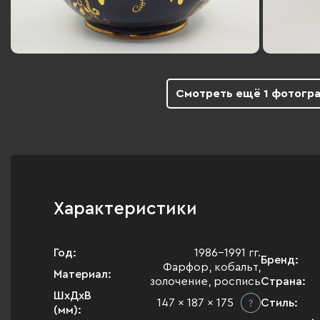
Смотреть ещё 1 фотогр
Характеристики
Год:
1986-1991 гг.
Бренд:
Фарфор, кобальт,
Материал:
золочение, роспись
Страна:
ШхДхВ
147 x 187 x 175
Стиль:
(мм):