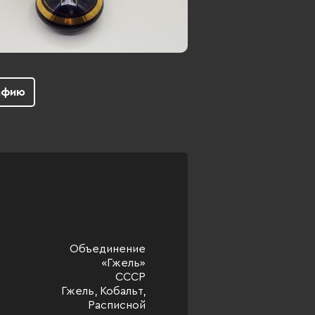
афию
Объединение
«Гжель»
СССР
Гжель, Кобальт,
Расписной