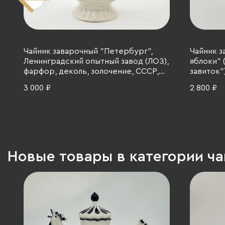
Чайник заварочный "Петербург",
Чайник з
Ленинградский опытный завод (ЛОЗ),
яблоки" 
фарфор, деколь, золочение, СССР,
завиток")
1980-1990 гг.
Чекулин
3 000 ₽
2 800 ₽
фарфоров
фарфор, 
1965-1991
Новые товары в категории ч