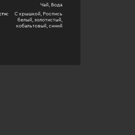
Чай, Вода
сти:
С крышкой, Роспись
белый, золотистый,
кобальтовый, синий