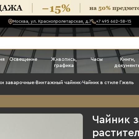
Москва, ул. Краснопролетарская, д.7
+7 495 662-58-15
ия
Освещение
Живопись,
Часы
Книги,
графика
документ
ки заварочные
›
Винтажный чайник
›
Чайник в стиле Гжель
Чайник 
растите