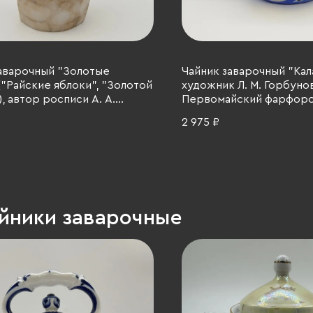
аварочный "Золотые
Чайник заварочный "Кал
("Райские яблоки", "Золотой
художник Л. М. Горбунов
, автор росписи А. А.
Первомайский фарфоро
а, Дмитровский
(Песочное), фарфор, кр
2 975 ₽
ый завод (ДФЗ Вербилки),
роспись, люстр, СССР, 19
деколь, золочение, СССР,
 гг.
айники заварочные