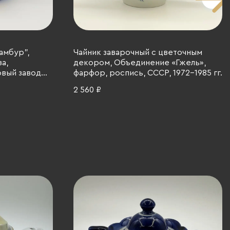
амбур",
Чайник заварочный с цветочным
а,
декором, Объединение «Гжель»,
вый завод
фарфор, роспись, СССР, 1972-1985 гг.
ытье,
2 560 ₽
76-1991 гг.