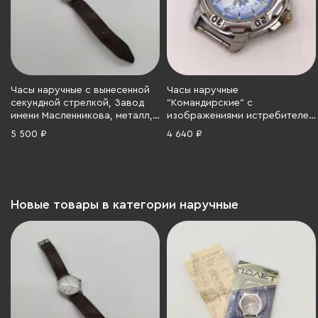
Часы наручные с вынесенной
Часы наручные
секундной стрелкой, Завод
"Командирские" с
имени Масленникова, металл,
изображениями истребителей
пластик, 1980-1990 гг.
на циферблате, латунь, хром,
5 500 ₽
4 640 ₽
металл,, Чистопольский
часовой завод «Восток»,
Чистопольский часовой завод
«Восток», Российская
Федерация, 1991-2010 гг.
Новые товары в категории наручные