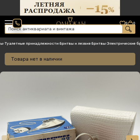
0
0
ры
›
Туалетные принадлежности
›
Бритвы и лезвия
›
Бритвы
›
Электрические б
Товара нет в наличии