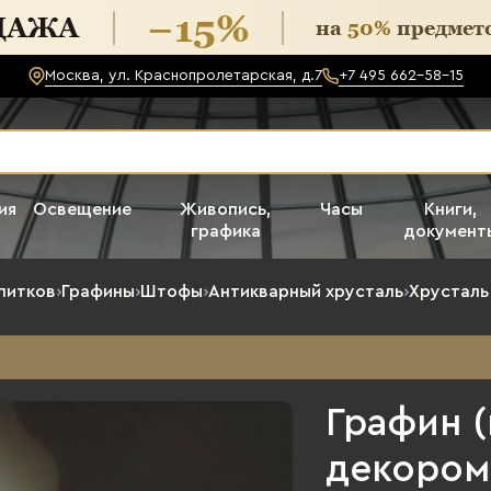
Москва, ул. Краснопролетарская, д.7
+7 495 662-58-15
ия
Освещение
Живопись,
Часы
Книги,
графика
документ
питков
›
Графины
›
Штофы
›
Антикварный хрусталь
›
Хрустал
Графин 
декором,