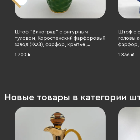
Штоф "Виноград" с фигурным
Штоф с 
туловом, Коростенский фарфоровый
головы к
завод (КФЗ), фарфор, крытье,
фарфор, 
золочение, СССР, 1960-1991 гг.
1 700 ₽
1 836 ₽
Новые товары в категории 