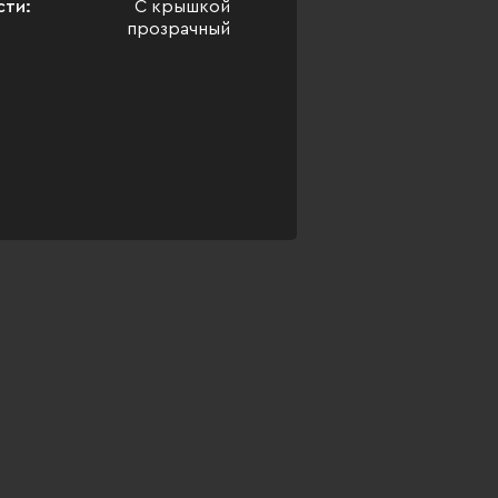
сти:
С крышкой
прозрачный