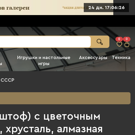
24 дн. 17:06:24
0
0
Игрушки и настольные
Аксессуары
Техника
ы
игры
ь СССР
(штоф) с цветочным
 хрусталь, алмазная