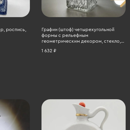
р, роспись,
Графин (штоф) четырехугольной
формы с рельефным
геометрическим декором, стекло,
СССР, 1970-1990 гг.
1 632 ₽