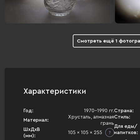
Смотреть ещё 1 фотогр
Характеристики
Год:
1970-1990 гг.
Страна:
Хрусталь, алмазная
Стиль:
Материал:
грань
Для еды/
ШхДхВ
105 x 105 x 255
напитков:
(мм):