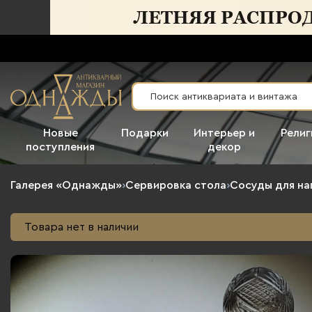
Новые
Подарки
Интерьер и
Религ
поступления
декор
Галерея «Однажды»
›
Сервировка стола
›
Сосуды для на
Товара нет в наличии