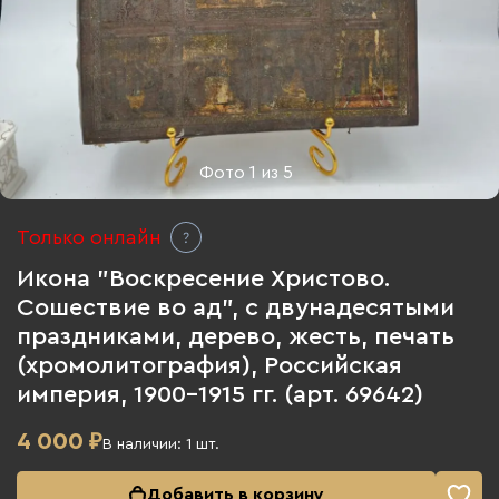
Фото
1
из
5
Только онлайн
Икона "Воскресение Христово.
Сошествие во ад", с двунадесятыми
праздниками, дерево, жесть, печать
(хромолитография), Российская
империя, 1900-1915 гг. (арт. 69642)
4 000
₽
В наличии:
1
шт.
Добавить в корзину