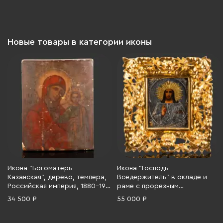
1850-1900 гг.
Новые товары в категории иконы
Икона "Богоматерь
Икона "Господь
Казанская", дерево, темпера,
Вседержитель" в окладе и
Российская империя, 1880-1910
раме с прорезным
гг.
растительным декором, в
34 500 ₽
55 000 ₽
комплекте с товарным
ярлыком 1991 года, дерево,
масло, металл, мастика,