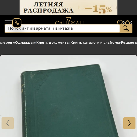
0
0
алерея «Однажды»
›
Книги, документы
›
Книги, каталоги и альбомы
›
Редкие к