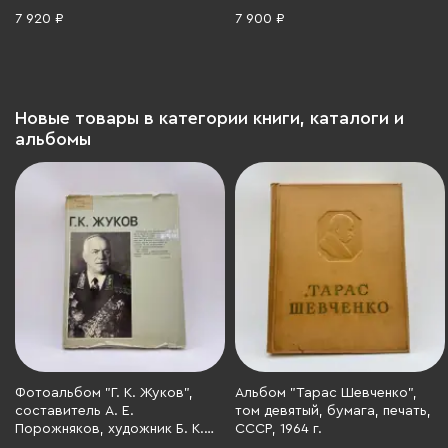
Söhne" (хрустальные
переплет, авторская ручная
7 920 ₽
7 900 ₽
светильники), бумага, печать,
работа, Россия, бумага,
Германия, 1880-1914 гг.
Российская Федерация, 2026
г.
Новые товары в категории книги, каталоги и
альбомы
Фотоальбом "Г. К. Жуков",
Альбом "Тарас Шевченко",
составитель А. Е.
том девятый, бумага, печать,
Порожняков, художник Б. К.
СССР, 1964 г.
Ушацкий, Издательство