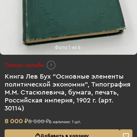
Фото
1
из
4
Только онлайн
Книга Лев Бух "Основные элементы
политической экономии", Типография
М.М. Стасюлевича, бумага, печать,
Российская империя, 1902 г. (арт.
30114)
8 000
₽
8 500 ₽
В наличии:
1
шт.
Добавить в корзину