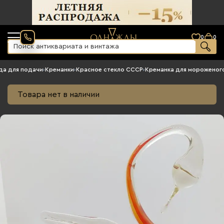
0
0
да для подачи
›
Креманки
›
Красное стекло СССР
›
Креманка для мороженог
Товара нет в наличии