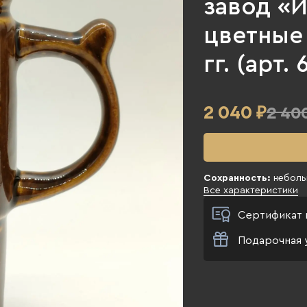
завод «И
цветные 
гг. (арт. 
2 040
₽
2 40
Сохранность:
неболь
Все характеристики
Сертификат 
Подарочная 