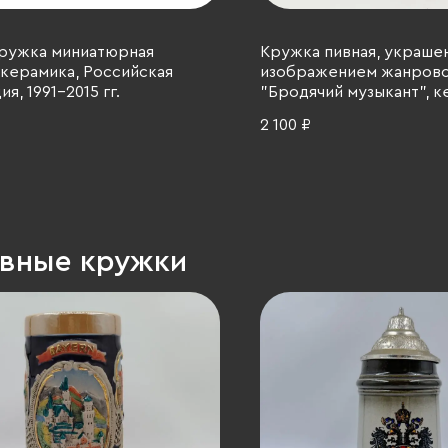
кружка миниатюрная
Кружка пивная, украше
 керамика, Российская
изображением жанрово
я, 1991-2015 гг.
"Бродячий музыкант", к
рельеф, крытье, Marzi & 
2 100 ₽
Remy, Германия, 1964-199
ивные кружки