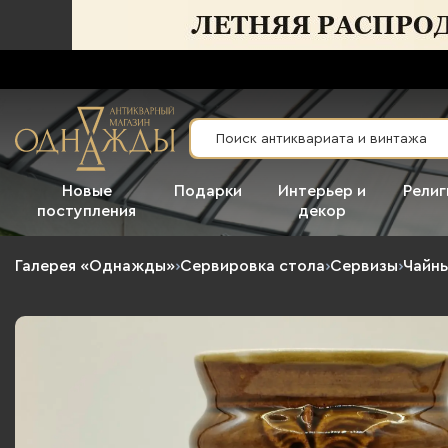
Новые
Подарки
Интерьер и
Религ
поступления
декор
Галерея «Однажды»
›
Сервировка стола
›
Сервизы
›
Чайны