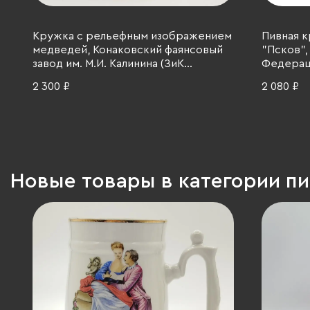
Кружка с рельефным изображением
Пивная 
медведей, Конаковский фаянсовый
"Псков",
завод им. М.И. Калинина (ЗиК
Федераци
Конаково), фаянс, роспись, СССР,
2 300 ₽
2 080 ₽
1974-1991 гг.
Новые товары в категории п