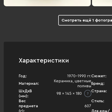
Смотреть ещё 1 фотогр
Характеристики
Год:
1970-1990 гг.
Сюжет:
Керамика, цветные
Материал:
Бренд:
поливы
ШхДхВ
Страна:
98 x 145 x 180
(мм):
Вес
Стиль:
предмета
607
(г):
Для еды/