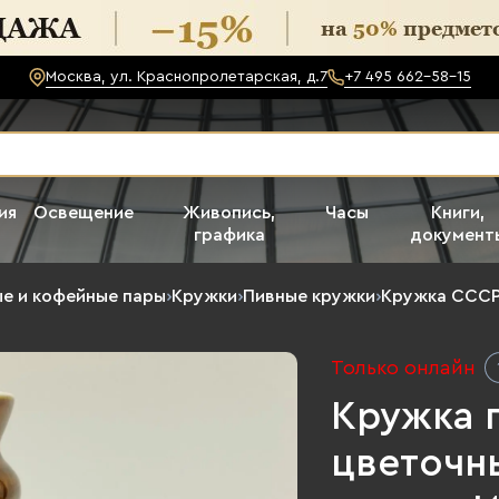
Москва, ул. Краснопролетарская, д.7
+7 495 662-58-15
ия
Освещение
Живопись,
Часы
Книги,
графика
документ
е и кофейные пары
›
Кружки
›
Пивные кружки
›
Кружка ССС
Только онлайн
Кружка 
цветочн