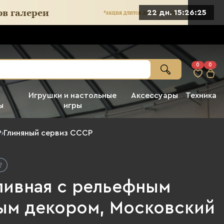
22 дн. 15:26:24
0
0
Игрушки и настольные
Аксессуары
Техника
ы
игры
Р
›
Глиняный сервиз СССР
пивная с рельефным
ым декором, Московский