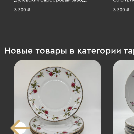
Дулевский фарфоровый завод
Colditz 
(Дулёво), фарфор, крытье,
1960-1980
3 300 ₽
3 300 ₽
золочение, СССР, 1970-1990 гг.
Новые товары в категории т