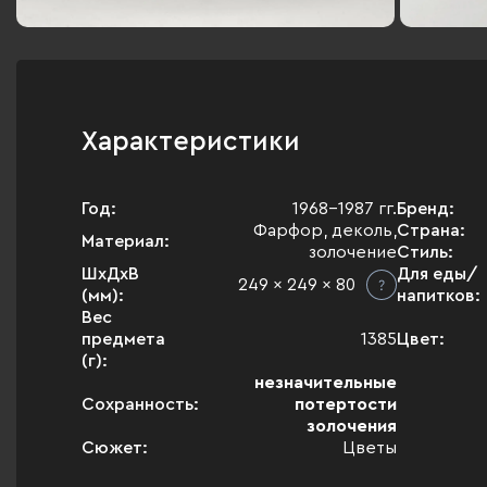
Характеристики
Год:
1968-1987 гг.
Бренд:
Фарфор, деколь,
Страна:
Материал:
золочение
Стиль:
ШхДхВ
Для еды/
249 x 249 x 80
(мм):
напитков:
Вес
предмета
1385
Цвет:
(г):
незначительные
Сохранность:
потертости
золочения
Сюжет:
Цветы