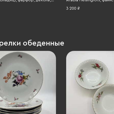
(Кольдиц), фарфор, деколь,
Arabia Helsingfors, фаянс
 гг.
Российская империя, 187
3 200 ₽
арелки обеденные