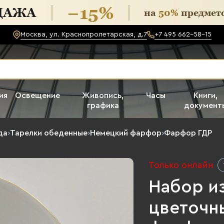
Москва, ул. Краснопролетарская, д.7
+7 495 662-58-15
ия
Освещение
Живопись,
Часы
Книги,
графика
документ
да
›
Тарелки обеденные
›
Немецкий фарфор
›
Фарфор ГДР
Только онлайн
Набор из
цветочны