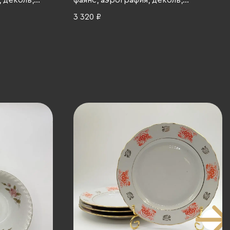
, деколь,
фаянс, аэрография, деколь,
3-1917 гг.
Российская империя, 1900-1915 гг.
3 320 ₽