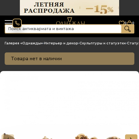
0
0
Галерея «Однажды»
›
Интерьер и декор
›
Скульптуры и статуэтки
›
Стату
Товара нет в наличии