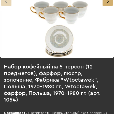
Фото
1
из
6
Набор кофейный на 5 персон (12
предметов), фарфор, люстр,
золочение, Фабрика "Wtoctawek",
Польша, 1970-1980 гг., Wtoctawek,
фарфор, Польша, 1970-1980 гг. (арт.
1054)
Сохранность:
Потертости, незначительный сход золочения