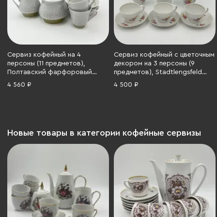
Сервиз кофейный на 4
Сервиз кофейный с цветочным
персоны (11 предметов),
декором на 3 персоны (9
Полтавский фарфоровый
предметов), Stadtlengsfeld
завод, фарфор, люстр,
Joachim Döring/Rudolf Vogler,
4 560 ₽
4 500 ₽
деколь, СССР, 1965-1991 гг.
фарфор, деколь, золочение,
ГДР, 1959-1963 гг.
Новые товары в категории кофейные сервизы