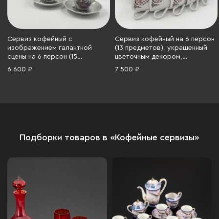
Сервиз кофейный с
Сервиз кофейный на 6 персон
изображением галантной
(13 предметов), украшенный
сцены на 6 персон (15
цветочным декором,
предметов), Ереванский
Дмитровский фарфоровый
6 600 ₽
7 500 ₽
фаянсовый завод, фарфор,
завод (ДФЗ Вербилки),
деколь, золочение, СССР,
фарфор, деколь, золочение,
1960-1980 гг.
СССР, 1965-1991 гг.
Подборки товаров в «Кофейные сервизы»