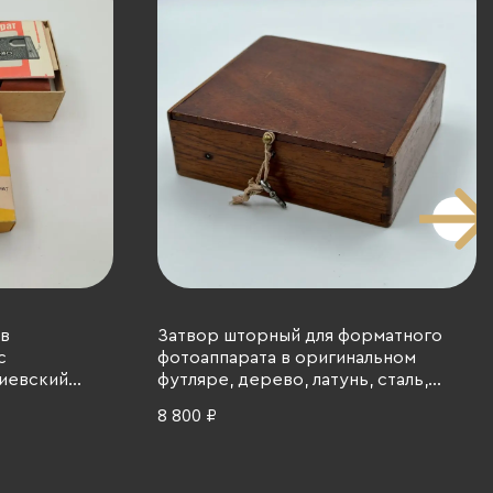
 в
Затвор шторный для форматного
с
фотоаппарата в оригинальном
Киевский
футляре, дерево, латунь, сталь,
к, металл,
ткань, Западная Европа, 1890-1920 гг.
8 800 ₽