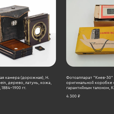
я камера (дорожная), H.
Фотоаппарат "Киев-30"
ein, дерево, латунь, кожа,
оригинальной коробке 
 1884-1900 гг.
гарантийным талоном, 
завод «Арсенал», пласти
4 300 ₽
СССР, 1977 г.