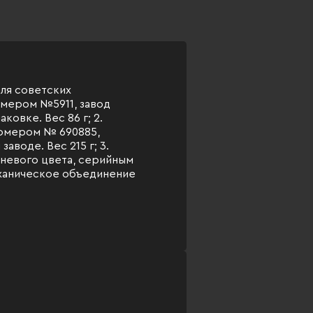
для советских
омером №5911, завод
ковке. Вес 86 г; 2.
номером № 690885,
аводе. Вес 215 г; 3.
чневого цвета, серийным
ханическое объединение