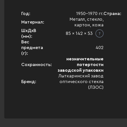
Год:
1950-1970 гг.
Страна:
Металл, стекло,
Материал:
картон, кожа
ШхДхВ
85 x 142 x 53
(мм):
Вес
предмета
402
(г):
незначительные
Сохранность:
потертости
заводской упаковки
Лыткаринский завод
Бренд:
оптического стекла
(ЛЗОС)