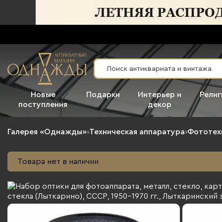
Новые
Подарки
Интерьер и
Религ
поступления
декор
Галерея «Однажды»
›
Техническая аппаратура
›
Фототех
Товара нет в наличии