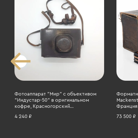
Фотоаппарат "Мир" с объективом
Форматна
"Индустар-50" в оригинальном
Mackenst
кофре, Красногорский
Франция,
механический завод (КМЗ), металл,
4 240 ₽
73 500 ₽
кожа, стекло, полимерный материал,
СССР, 1959-1961 гг.