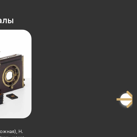
алы
жная), H.