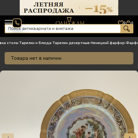
0
0
вка стола
›
Тарелки и блюда
›
Тарелки десертные
›
Немецкий фарфор
›
Фарфо
Товара нет в наличии