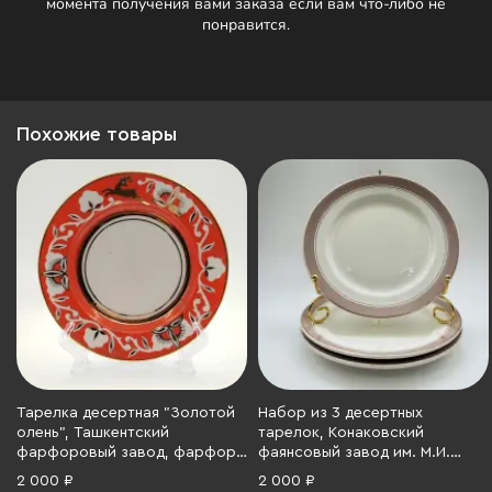
момента получения вами заказа если вам что-либо не
понравится.
Похожие товары
Тарелка десертная "Золотой
Набор из 3 десертных
олень", Ташкентский
тарелок, Конаковский
фарфоровый завод, фарфор,
фаянсовый завод им. М.И.
крытье, золочение, СССР,
Калинина (ЗиК Конаково),
2 000 ₽
2 000 ₽