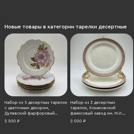
1973-1991 гг.
фаянс, золочение, СССР, 1962-
1991 гг.
Новые товары в категории тарелки десертные
Набор из 5 десертных тарелок
Набор из 3 десертных
с цветочным декором,
тарелок, Конаковский
Дулевский фарфоровый
фаянсовый завод им. М.И.
завод (Дулёво), фарфор,
Калинина (ЗиК Конаково),
2 500 ₽
2 000 ₽
деколь, золочение, СССР,
фаянс, золочение, СССР, 1962-
1968-1991 гг.
1991 гг.