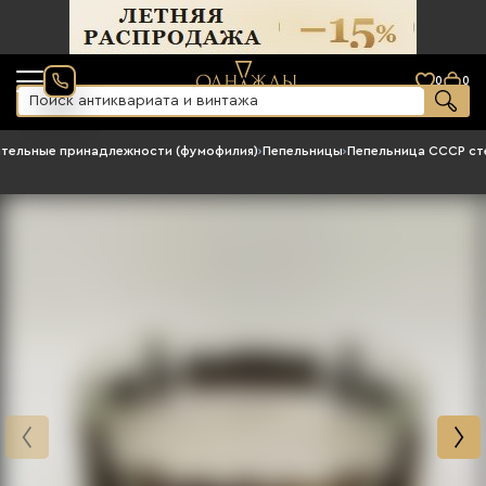
0
0
тельные принадлежности (фумофилия)
›
Пепельницы
›
Пепельница СССР ст