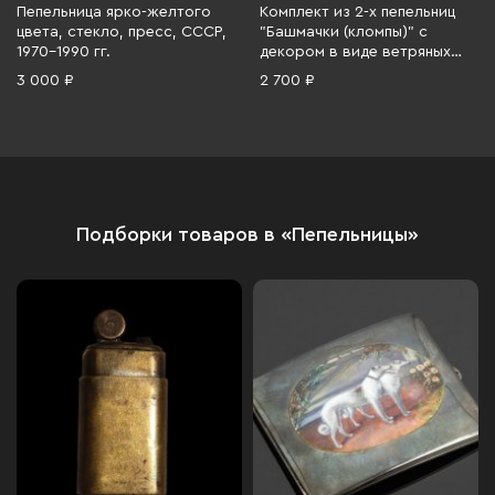
Пепельница ярко-желтого
Комплект из 2-х пепельниц
цвета, стекло, пресс, СССР,
"Башмачки (кломпы)" с
1970-1990 гг.
декором в виде ветряных
мельниц, Delfts Blauw, фаянс,
3 000 ₽
2 700 ₽
роспись, Нидерланды, 1980-
2000 гг.
Подборки товаров в «Пепельницы»