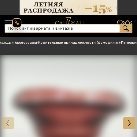
0
0
днажды»
›
Аксессуары
›
Курительные принадлежности (фумофилия)
›
Пепельн