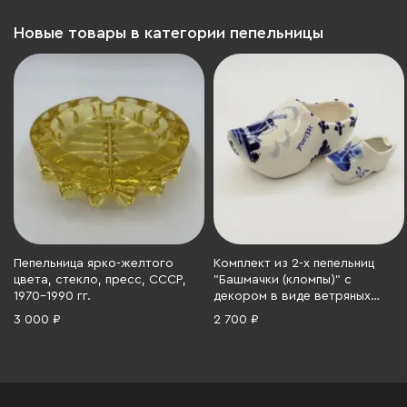
Новые товары в категории пепельницы
Пепельница ярко-желтого
Комплект из 2-х пепельниц
цвета, стекло, пресс, СССР,
"Башмачки (кломпы)" с
1970-1990 гг.
декором в виде ветряных
мельниц, Delfts Blauw, фаянс,
3 000 ₽
2 700 ₽
роспись, Нидерланды, 1980-
2000 гг.