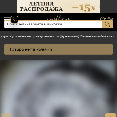
0
0
суары
›
Курительные принадлежности (фумофилия)
›
Пепельницы
›
Винтаж с
Товара нет в наличии