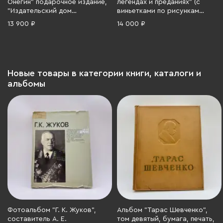
Онегин" подарочное издание,
легендах и преданиях" (с
"Издательский дом
виньетками по рисункам
Мещерякова", кожаный
художницы К.Ф. Цейдлер),
13 900 ₽
14 000 ₽
переплет, бумага, Кожа,
Издание А.Ф. Девриена,
металл, цветные иллюстрации,
бумага, печать, Российская
Российская Федерация, 2026
империя, 1913 г.
г.
Новые товары в категории книги, каталоги и
альбомы
Фотоальбом "Г. К. Жуков",
Альбом "Тарас Шевченко",
составитель А. Е.
том девятый, бумага, печать,