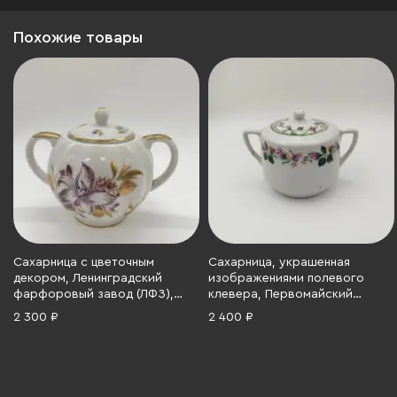
Похожие товары
Сахарница с цветочным
Сахарница, украшенная
декором, Ленинградский
изображениями полевого
фарфоровый завод (ЛФЗ),
клевера, Первомайский
фарфор, деколь, золочение,
фарфоровый завод
2 300 ₽
2 400 ₽
СССР, 1970-1990 гг.
(Песочное), фарфор, роспись,
СССР, 1950-1952 гг.