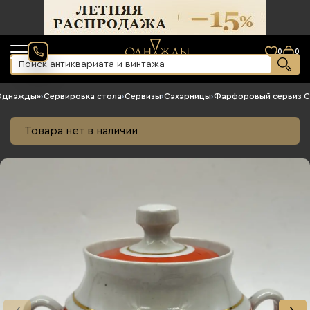
0
0
«Однажды»
›
Сервировка стола
›
Сервизы
›
Сахарницы
›
Фарфоровый сервиз 
Товара нет в наличии