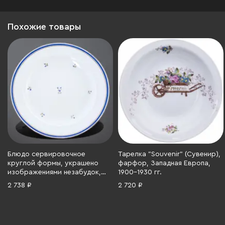
Похожие товары
Блюдо сервировочное
Тарелка "Souvenir" (Сувенир),
круглой формы, украшено
фарфор, Западная Европа,
изображениями незабудок,
1900-1930 гг.
Ackermann & Fritze, фарфор,
2 738 ₽
2 720 ₽
роспись, золочение, Германия,
1908-1959 гг.