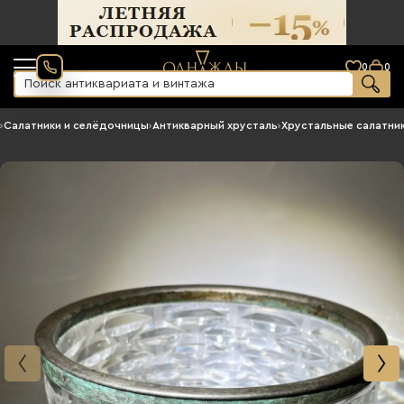
0
0
›
Салатники и селёдочницы
›
Антикварный хрусталь
›
Хрустальные салатни