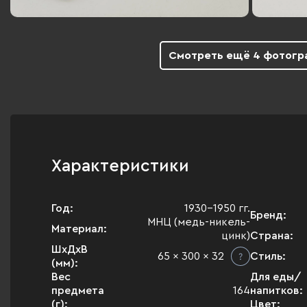
Смотреть ещё 4 фотогр
Характеристики
Год:
1930-1950 гг.
Бренд:
МНЦ (медь-никель-
Материал:
цинк)
Страна:
ШхДхВ
65 x 300 x 32
Стиль:
(мм):
Вес
Для еды/
предмета
164
напитков:
(г):
Цвет: