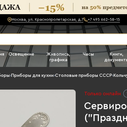
Москва, ул. Краснопролетарская, д.7
+7 495 662-58-15
ия
Освещение
Живопись,
Часы
Книги,
графика
документ
боры
›
Приборы для кухни
›
Столовые приборы СССР
›
Кольч
Только онлайн
Сервиро
("Праздн