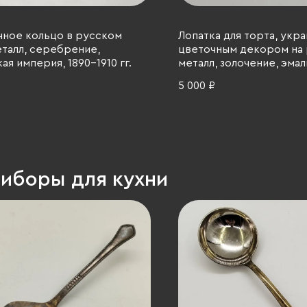
чное кольцо в русском
Лопатка для торта, укр
еталл, серебрение,
цветочным декором на 
ая империя, 1890-1910 гг.
металл, золочение, эмал
Ленинградская ювелирн
5 000 ₽
фабрика, Ленинградска
часовая фабрика, СССР, 
риборы для кухни