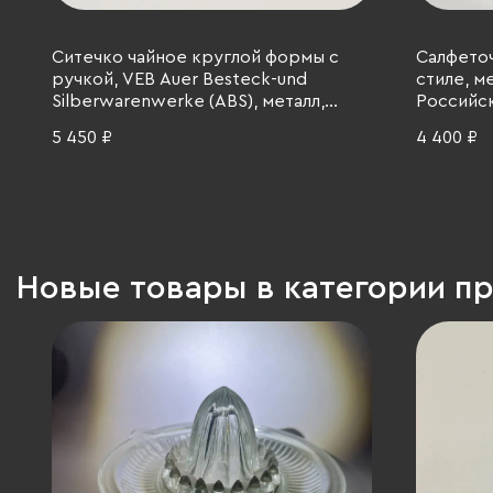
Ситечко чайное круглой формы с
Салфето
ручкой, VEB Auer Besteck-und
стиле, м
Silberwarenwerke (ABS), металл,
Российск
серебрение, Германия, 1958-1992 гг.
5 450 ₽
4 400 ₽
Новые товары в категории п