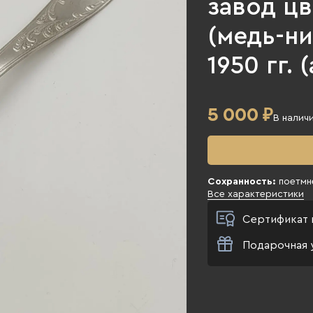
завод ц
(медь-ни
1950 гг. 
5 000
₽
В налич
Сохранность:
поетмн
Все характеристики
Сертификат 
Подарочная 