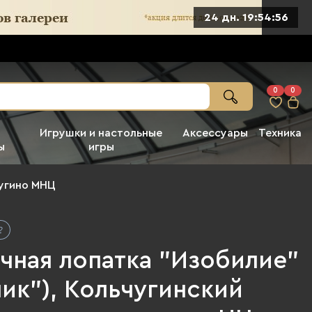
24 дн. 19:54:54
0
0
Игрушки и настольные
Аксессуары
Техника
ы
игры
угино МНЦ
чная лопатка "Изобилие"
ик"), Кольчугинский