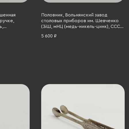
ашенная
Половник, Вольнянский завод
ручке,
столовых приборов им. Шевченко
ь,
(ЗiШ, мНЦ (медь-никель-цинк), СССР,
о-часовая
1960-1990 гг.
5 600 ₽
я ювелирно-
1970-1980 гг.