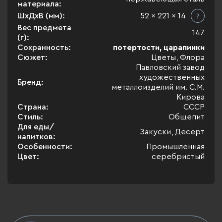
материала:
ШхДхВ (мм):
52 x 221 x 14
Вес предмета
147
(г):
Сохранность:
потертости, царапинки
Сюжет:
Цветы, Флора
Павловский завод
художественных
Бренд:
металлоизделий им. С.М.
Кирова
Страна:
СССР
Стиль:
Общепит
Для еды/
Закуски, Десерт
напитков:
Особенности:
Промышленная
Цвет:
серебристый