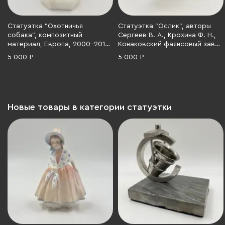
Статуэтка "Охотничья
Статуэтка "Ослик", авторы
собака", композитный
Сергеев В. А., Крохина Ф. Н.,
материал, Европа, 2000-2010
Конаковский фаянсовый завод
гг.
им. М.И. Калинина (ЗиК
5 000 ₽
5 000 ₽
Конаково), фаянс, роспись,
СССР, 1974-1991 гг.
Новые товары в категории статуэтки