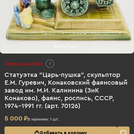
Фото
1
из
6
Только онлайн
Статуэтка "Царь-пушка", скульптор
Е.М. Гуревич, Конаковский фаянсовый
завод им. М.И. Калинина (ЗиК
Конаково), фаянс, роспись, СССР,
1974-1991 гг. (арт. 70126)
5 000
₽
В наличии:
1
шт.
Добавить в корзину