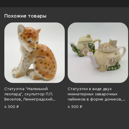
Похожие товары
Статуэтка "Маленький
Статуэтки в виде двух
леопард", скульптор П.П.
миниатюрных заварочных
Веселов, Ленинградский
чайников в форме домиков,
фарфоровый завод (ЛФЗ),
фарфор, роспись, Европа,
4 500 ₽
4 500 ₽
фарфор, аэрография,
2000-2010 гг.
роспись, СССР, 1980-1990 гг.