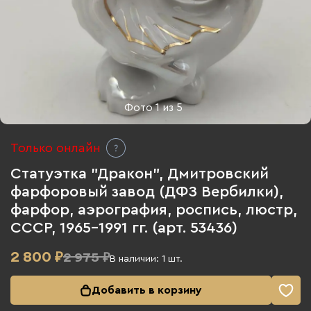
Фото
1
из
5
Только онлайн
Статуэтка "Дракон", Дмитровский
фарфоровый завод (ДФЗ Вербилки),
фарфор, аэрография, роспись, люстр,
СССР, 1965-1991 гг. (арт. 53436)
2 800
₽
2 975 ₽
В наличии:
1
шт.
Добавить в корзину