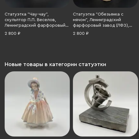
Статуэтка "Чау-чау",
Статуэтка "Обезьянка с
скульптор П.П. Веселов,
мячом", Ленинградский
Ленинградский фарфоровый
фарфоровый завод (ЛФЗ),
завод (ЛФЗ), фарфор,
фарфор, роспись, Российская
2 800 ₽
2 800 ₽
аэрография, СССР, 1970-1990
Федерация, 1992-2001 гг.
гг.
Новые товары в категории статуэтки