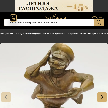
0
0
татуэтки
›
Статуэтки
›
Подарочные статуэтки
›
Современные интерьерные 