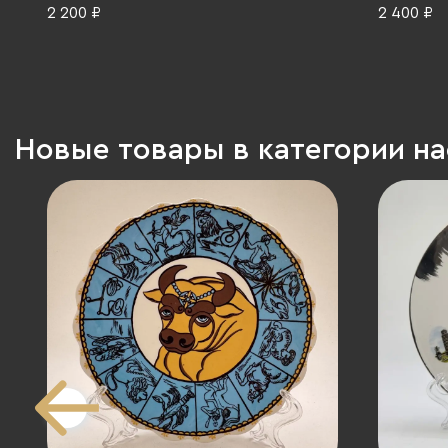
фарфор, деколь, Германия, 1990-2000
золочен
2 200 ₽
2 400 ₽
гг.
фарфоров
Императ
(ИФЗ), Р
г.
Новые товары в категории н