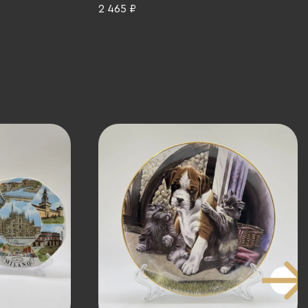
М.И. Калинина (ЗиК Конаково), фаянс,
2 465 ₽
деколь, СССР, 1980 г.