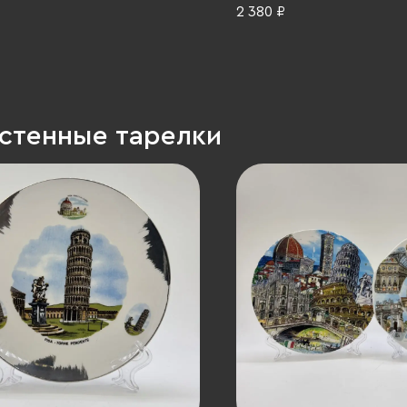
ие, Императорский
2 380 ₽
ый завод (ИФЗ),
орский фарфоровый завод
оссийская Федерация, 2006
астенные тарелки