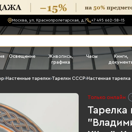
Москва, ул. Краснопролетарская, д.7
+7 495 662-58-15
ия
Освещение
Живопись,
Часы
Книги,
графика
документ
ор
›
Настенные тарелки
›
Тарелки СССР
›
Настенная тарелка
Только онлайн
Тарелка 
"Владим