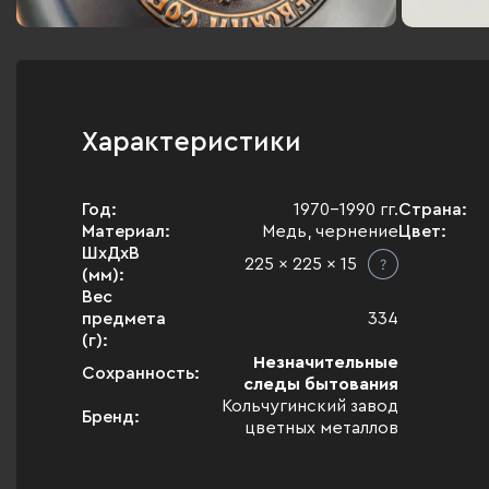
Характеристики
Год:
1970-1990 гг.
Страна:
Материал:
Медь, чернение
Цвет:
ШхДхВ
225 x 225 x 15
(мм):
Вес
предмета
334
(г):
Незначительные
Сохранность:
следы бытования
Кольчугинский завод
Бренд:
цветных металлов