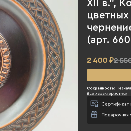
XII в.",
цветных 
чернение
(арт. 660
2 400
₽
2 550
Сохранность:
Незнач
Все характеристики
Сертификат 
Подарочная 