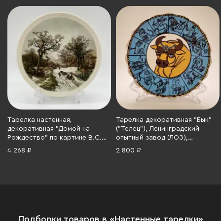
Тарелка настенная,
Тарелка декоративная "Бык"
декоративная "Домой на
("Телец"), Ленинградский
Рождество" по картине B.C.
опытный завод (ЛОЗ),
Kokkoek, Royal Schwabap,
фарфор, деколь, СССР, 1984-
4 268 ₽
2 800 ₽
фарфор, деколь, Нидерланды,
1991 гг.
1970-1980 гг.
Подборки товаров в «Настенные тарелки»