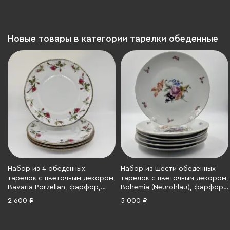
золочение, СССР, 1980-1990 гг.
крытье, СССР, 1970-1990 гг.
Новые товары в категории тарелки обеденные
Набор из 4 обеденных
Набор из шести обеденных
тарелок с цветочным декором,
тарелок с цветочным декором,
Bavaria Porzellan, фарфор,
Bohemia (Neurohlau), фарфор,
деколь, золочение, Бавария,
деколь, золочение,
2 600 ₽
5 000 ₽
1980-2000 гг.
Чехословакия, 1970-1990 гг.