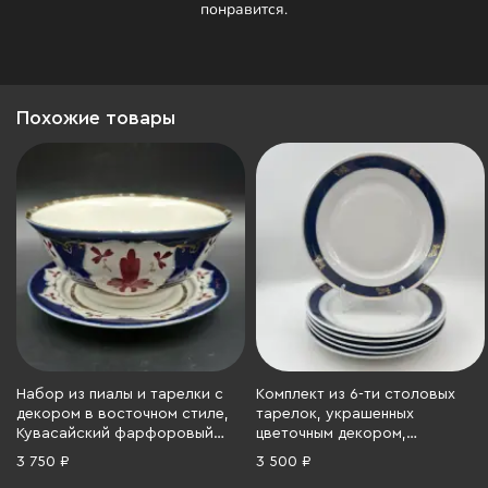
понравится.
Похожие товары
Набор из пиалы и тарелки с
Комплект из 6-ти столовых
декором в восточном стиле,
тарелок, украшенных
Кувасайский фарфоровый
цветочным декором,
завод, фарфор, крытье
Полтавский фарфоровый
3 750 ₽
3 500 ₽
кобальтом, роспись,
завод, фарфор, золочение,