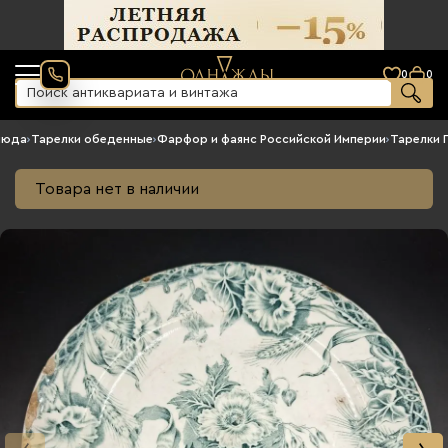
0
0
люда
›
Тарелки обеденные
›
Фарфор и фаянс Российской Империи
›
Тарелки 
Товара нет в наличии