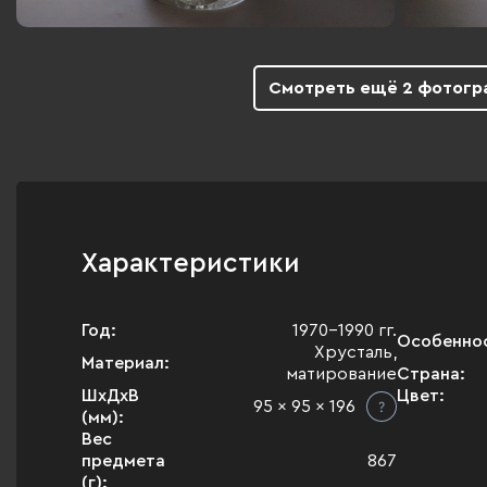
Смотреть ещё 2 фотогр
Характеристики
Год:
1970-1990 гг.
Особенно
Хрусталь,
Материал:
матирование
Страна:
ШхДхВ
Цвет:
95 x 95 x 196
(мм):
Вес
предмета
867
(г):