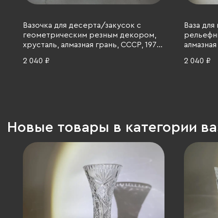
Вазочка для десерта/закусок с
Ваза для
геометрическим резным декором,
рельефн
хрусталь, алмазная грань, СССР, 1970-
алмазная 
1990 гг.
2 040 ₽
2 040 ₽
Новые товары в категории в