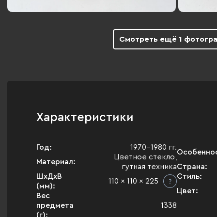
Смотреть ещё 1 фотогр
Характеристики
Год:
1970-1980 гг.
Особенно
Цветное стекло,
Материал:
гутная техника
Страна:
ШхДхВ
Стиль:
110 x 110 x 225
(мм):
Цвет:
Вес
предмета
1338
(г):