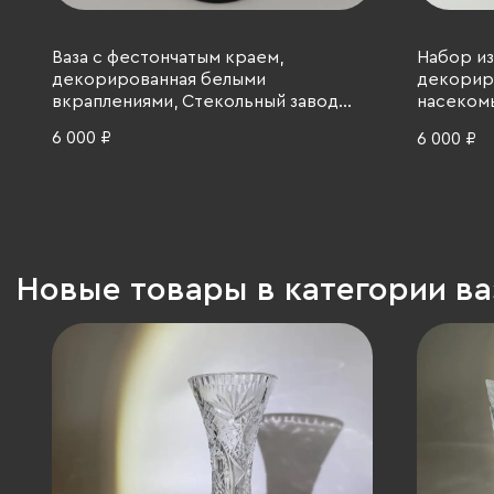
Ваза с фестончатым краем,
Набор из
декорированная белыми
декорир
вкраплениями, Стекольный завод
насекомы
«Красный май», стекло, вплавление
Китай, м
6 000 ₽
6 000 ₽
цветной крошки, СССР, 1970-1980 гг.
(клуазоне
Новые товары в категории в