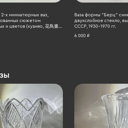
 2-х миниатюрных ваз,
Ваза формы "Берц" сине
ованных сюжетом
двухслойное стекло, вы
х и цветов (хуаняо, 花鳥畫),
СССР, 1930-1970 гг.
еталл, перегородчатая эмаль
6 000 ₽
), 1990-2000 гг.
азы