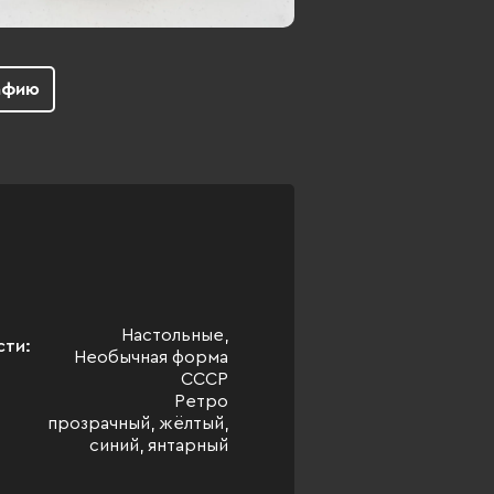
афию
Настольные,
сти:
Необычная форма
СССР
Ретро
прозрачный, жёлтый,
синий, янтарный