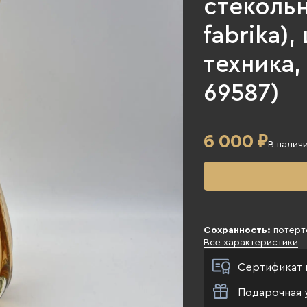
стекольн
fabrikа)
техника, 
69587)
6 000
₽
В налич
Сохранность:
потерто
Все характеристики
Сертификат 
Подарочная 