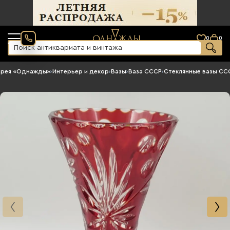
0
0
ерея «Однажды»
›
Интерьер и декор
›
Вазы
›
Ваза СССР
›
Стеклянные вазы СС