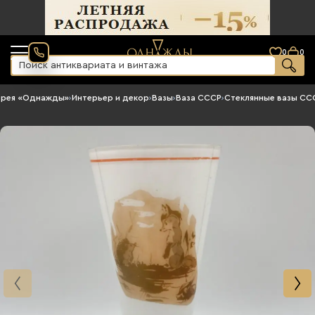
0
0
ерея «Однажды»
›
Интерьер и декор
›
Вазы
›
Ваза СССР
›
Стеклянные вазы СС