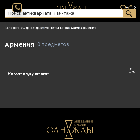
0
0
Галерея «Однажды»
›
Монеты мира
›
Азия
›
Армения
Армения
0 предметов
Рекомендуемые
Новинки
По возрастанию цены
По убыванию цены
Сначала старые