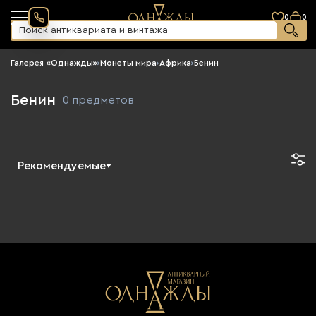
0
0
Галерея «Однажды»
›
Монеты мира
›
Африка
›
Бенин
Бенин
0 предметов
Рекомендуемые
Новинки
По возрастанию цены
По убыванию цены
Сначала старые