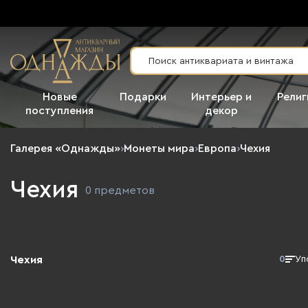
Новые
Подарки
Интерьер и
Религ
поступления
декор
Галерея «Однажды»
›
Монеты мира
›
Европа
›
Чехия
Чехия
0 предметов
Чехия
0
Уп