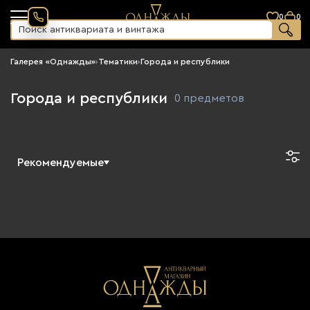
0
0
Галерея «Однажды»
›
Тематики
›
Города и республики
Города и республики
0 предметов
Рекомендуемые
Новинки
По возрастанию цены
По убыванию цены
Сначала старые