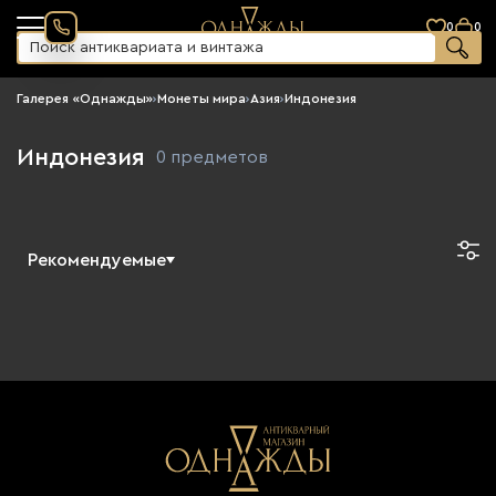
0
0
Галерея «Однажды»
›
Монеты мира
›
Азия
›
Индонезия
Индонезия
0 предметов
Рекомендуемые
Новинки
По возрастанию цены
По убыванию цены
Сначала старые