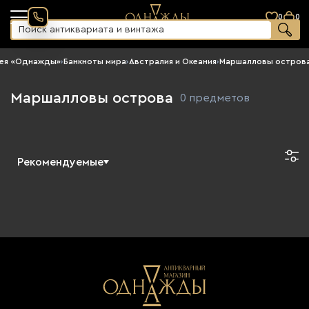
0
0
рея «Однажды»
›
Банкноты мира
›
Австралия и Океания
›
Маршалловы остров
Маршалловы острова
0 предметов
Рекомендуемые
Новинки
По возрастанию цены
По убыванию цены
Сначала старые