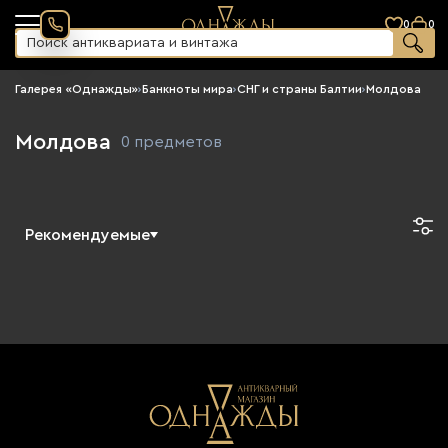
0
0
Галерея «Однажды»
›
Банкноты мира
›
СНГ и страны Балтии
›
Молдова
Молдова
0 предметов
Рекомендуемые
Новинки
По возрастанию цены
По убыванию цены
Сначала старые