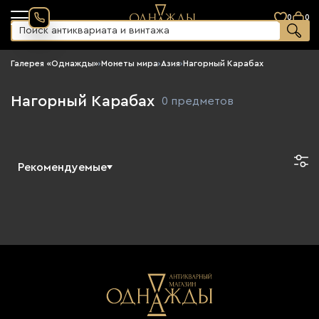
0
0
Галерея «Однажды»
›
Монеты мира
›
Азия
›
Нагорный Карабах
Нагорный Карабах
0 предметов
Рекомендуемые
Новинки
По возрастанию цены
По убыванию цены
Сначала старые