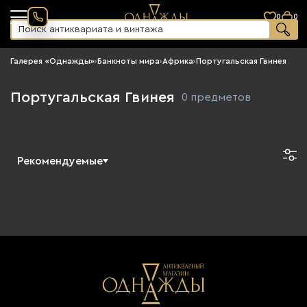
0
0
Галерея «Однажды»
›
Банкноты мира
›
Африка
›
Португальская Гвинея
Португальская Гвинея
0 предметов
Рекомендуемые
Новинки
По возрастанию цены
По убыванию цены
Сначала старые