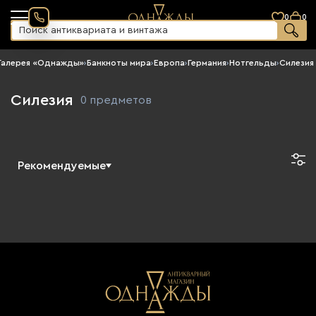
0
0
Галерея «Однажды»
›
Банкноты мира
›
Европа
›
Германия
›
Нотгельды
›
Силезия
Силезия
0 предметов
Рекомендуемые
Новинки
По возрастанию цены
По убыванию цены
Сначала старые